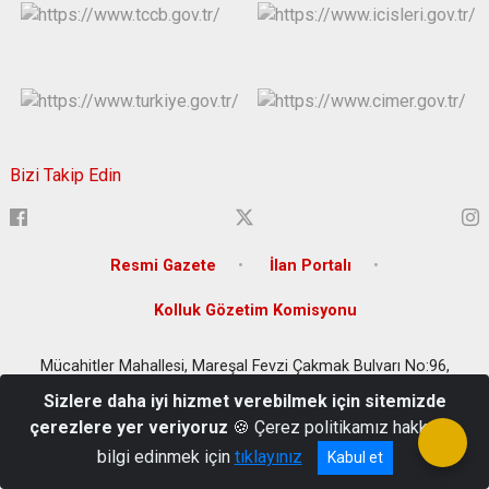
Bizi Takip Edin
Resmi Gazete
İlan Portalı
Kolluk Gözetim Komisyonu
Mücahitler Mahallesi, Mareşal Fevzi Çakmak Bulvarı No:96,
Şehitkamil/Gaziantep, Türkiye
Sizlere daha iyi hizmet verebilmek için sitemizde
(0342) 220 20 57
çerezlere yer veriyoruz
🍪 Çerez politikamız hakkında
bilgi edinmek için
tıklayınız
Kabul et