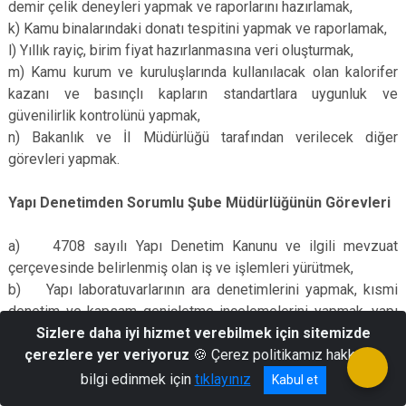
demir çelik deneyleri yapmak ve raporlarını hazırlamak,
k) Kamu binalarındaki donatı tespitini yapmak ve raporlamak,
l) Yıllık rayiç, birim fiyat hazırlanmasına veri oluşturmak,
m) Kamu kurum ve kuruluşlarında kullanılacak olan kalorifer
kazanı ve basınçlı kapların standartlara uygunluk ve
güvenilirlik kontrolünü yapmak,
n) Bakanlık ve İl Müdürlüğü tarafından verilecek diğer
görevleri yapmak.
Yapı Denetimden Sorumlu Şube Müdürlüğünün Görevleri
a) 4708 sayılı Yapı Denetim Kanunu ve ilgili mevzuat
çerçevesinde belirlenmiş olan iş ve işlemleri yürütmek,
b) Yapı laboratuvarlarının ara denetimlerini yapmak, kısmi
denetim ve kapsam genişletme incelemelerini yapmak, yapı
malzemesi laboratuvarlarının belgelendirme, vize, onay ve ara
Sizlere daha iyi hizmet verebilmek için sitemizde
denetimlerini ve diğer iş ve işlemleri yürütmek,
çerezlere yer veriyoruz
🍪 Çerez politikamız hakkında
Laboratuvarların belgelendirme incelemesini yapmak,
bilgi edinmek için
tıklayınız
Kabul et
c) Yapı Denetim Sistemi üzerinde, yapı denetim kuruluşu,