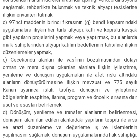
sağlamak, rehberlikte bulunmak ve teknik altyapı tesislerine
ilişkin envanteri tutmak,
c) 97’nci maddenin birinci fıkrasının (ğ) bendi kapsamındaki
uygulamalara ilişkin her türlü altyapı, katlı ve köprülü kavşak
gibi yapıların projelerini yapmak veya yaptırmak, bu alanlarda
mülk sahiplerinden altyapı katılım bedellerinin tahsiline ilişkin
düzenlemeler yapmak,
ç) Gecekondu alanları ile vasfının bozulmasından dolayı
orman ve mera dışına çıkarılan alanlara ilişkin iyileştirme,
yenileme ve dönüşüm uygulamaları ile afet riski altındaki
alanların dönüştürülmesine ilişkin mevzuat ve 775 sayılı
Kanun uyarınca ıslah, tasfiye, dönüşüm ve iyileştirme
bölgelerinin tespitine, ilanına, program ve öncelik sırasına dair
usul ve esasları belirlemek,
d) Dönüşüm, yenileme ve transfer alanlarının belirlenmesi,
dönüşüm alanı ilan edilen alanlardaki yapıların tespiti ile arsa
ve arazi düzenleme ve değerleme iş ve işlemlerinin
yapılmasını sağlamak; dönüşüm uygulamalarında hak sahipliği,