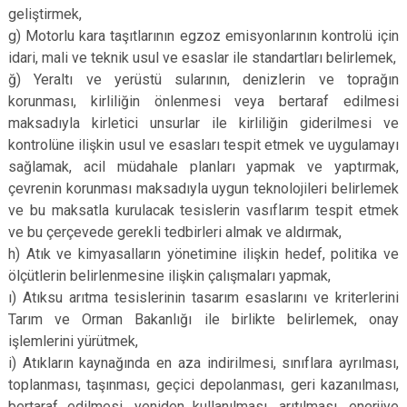
geliştirmek,
g) Motorlu kara taşıtlarının egzoz emisyonlarının kontrolü için
idari, mali ve teknik usul ve esaslar ile standartları belirlemek,
ğ) Yeraltı ve yerüstü sularının, denizlerin ve toprağın
korunması, kirliliğin önlenmesi veya bertaraf edilmesi
maksadıyla kirletici unsurlar ile kirliliğin giderilmesi ve
kontrolüne ilişkin usul ve esasları tespit etmek ve uygulamayı
sağlamak, acil müdahale planları yapmak ve yaptırmak,
çevrenin korunması maksadıyla uygun teknolojileri belirlemek
ve bu maksatla kurulacak tesislerin vasıflarım tespit etmek
ve bu çerçevede gerekli tedbirleri almak ve aldırmak,
h) Atık ve kimyasalların yönetimine ilişkin hedef, politika ve
ölçütlerin belirlenmesine ilişkin çalışmaları yapmak,
ı) Atıksu arıtma tesislerinin tasarım esaslarını ve kriterlerini
Tarım ve Orman Bakanlığı ile birlikte belirlemek, onay
işlemlerini yürütmek,
i) Atıkların kaynağında en aza indirilmesi, sınıflara ayrılması,
toplanması, taşınması, geçici depolanması, geri kazanılması,
bertaraf edilmesi, yeniden kullanılması, arıtılması, enerjiye