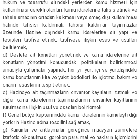
hüküm ve tasarrufu altındaki yerlerden kamu hizmeti için
kullanılması gerekli olanları; kamu idarelerine tahsis etmek ve
tahsis amacının ortadan kalkması veya amaç dışı kullanılması
halinde tahsisi kaldırmak; tahsisi kaldırılan taşınmazlar
üzerinde Hazine dışındaki kamu idarelerine ait yapı ve
tesisleri tasfiye etmek, tasfiyeye ilişkin esas ve usulleri
belirlemek,
d) Devlete ait konutları yönetmek ve kamu idarelerine ait
konutların yönetimi konusundaki politikaların belirlenmesi
amacıyla çalışmalar yapmak, her yıl yurt içi ve yurtdışındaki
kamu konutlarının kira ve yakıt bedelleri ile işletme, bakım ve
onarım esaslarını tespit etmek,
e) Hazineye ait taşınmazların envanter kayıtlarını tutmak ve
diğer kamu idarelerinin taşınmazlarının envanter kayıtlarının
tutulmasına ilişkin usul ve esasları belirlemek,
f) Genel bütçe kapsamındaki kamu idarelerinin kamulaştırdığı
yerlerin Hazine adına tescilini sağlamak,
g) Kanunlar ve antlaşmalar gereğince muayyen zümrelere
izafetle elkonulması gereken para, mal ve hakların işlemlerini