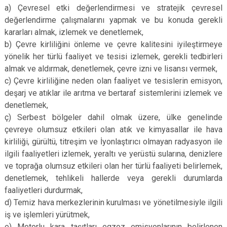
a) Çevresel etki değerlendirmesi ve stratejik çevresel
değerlendirme çalışmalarını yapmak ve bu konuda gerekli
kararları almak, izlemek ve denetlemek,
b) Çevre kirliliğini önleme ve çevre kalitesini iyileştirmeye
yönelik her türlü faaliyet ve tesisi izlemek, gerekli tedbirleri
almak ve aldırmak, denetlemek, çevre izni ve lisansı vermek,
c) Çevre kirliliğine neden olan faaliyet ve tesislerin emisyon,
deşarj ve atıklar ile arıtma ve bertaraf sistemlerini izlemek ve
denetlemek,
ç) Serbest bölgeler dahil olmak üzere, ülke genelinde
çevreye olumsuz etkileri olan atık ve kimyasallar ile hava
kirliliği, gürültü, titreşim ve İyonlaştırıcı olmayan radyasyon ile
ilgili faaliyetleri izlemek, yeraltı ve yerüstü sularına, denizlere
ve toprağa olumsuz etkileri olan her türlü faaliyeti belirlemek,
denetlemek, tehlikeli hallerde veya gerekli durumlarda
faaliyetleri durdurmak,
d) Temiz hava merkezlerinin kurulması ve yönetilmesiyle ilgili
iş ve işlemleri yürütmek,
e) Motorlu kara taşıtları egzoz emisyonlarının belirlenen