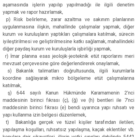
aşamasında işlerin yapılıp yapılmadığı ile ilgili denetim
yapmak ve rapor hazırlamak,
p) Risk belirleme, zarar azaltma ve sakınım planlarının
uygulanmasına ilişkin, mahallinde çalışmalar yapmak, diğer
kurum ve kuruluşların yaptıkları çalışmalara katılmak, sürecin
iyileştirilmesi ve geliştirilmesine katkı sağlamak, mahallindeki
diğer paydaş kurum ve kuruluşlarla işbirliği yapmak,
r) İmar planına esas jeolojik-jeoteknik etüt raporlarını meri
mevzuat çerçevesine göre değerlendirerek onaylamak,
s) Bakanlık talimatları doğrultusunda, ilgili kurumlarla
koordine sağlayarak mikro bölgeleme etüt çalışmalarına
katılmak,
ş) 644 sayılı Kanun Hükmünde Kararnamenin 2’nci
maddesinin birinci fıkrası (ç), (ğ) ve (h) bentleri ile 7’nci
maddesinin birinci fıkrası (e) bendi uyarınca yapı ruhsatı ve
yapı kullanma izin belgesi düzenlemek,
t) Bakanlığa gerçek ve tüzel kişiler tarafından iletilen;
yapılaşma koşulları, ruhsatsız yapılaşma, kaçak eklentiler vb.
konulara dair şikayetleri, illerin yetki sınırları dahilinde 5442