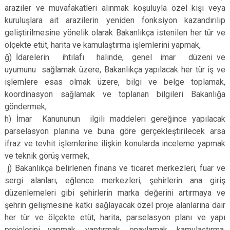
araziler ve muvafakatleri alınmak koşuluyla özel kişi veya
kuruluşlara ait arazilerin yeniden fonksiyon kazandırılıp
geliştirilmesine yönelik olarak Bakanlıkça istenilen her tür ve
ölçekte etüt, harita ve kamulaştırma işlemlerini yapmak,
ğ) İdarelerin ihtilafı halinde, genel imar düzeni ve
uyumunu sağlamak üzere, Bakanlıkça yapılacak her tür iş ve
işlemlere esas olmak üzere, bilgi ve belge toplamak,
koordinasyon sağlamak ve toplanan bilgileri Bakanlığa
göndermek,
h) İmar Kanununun ilgili maddeleri gereğince yapılacak
parselasyon planına ve buna göre gerçekleştirilecek arsa
ifraz ve tevhit işlemlerine ilişkin konularda inceleme yapmak
ve teknik görüş vermek,
j) Bakanlıkça belirlenen finans ve ticaret merkezleri, fuar ve
sergi alanları, eğlence merkezleri, şehirlerin ana giriş
düzenlemeleri gibi şehirlerin marka değerini artırmaya ve
şehrin gelişmesine katkı sağlayacak özel proje alanlarına dair
her tür ve ölçekte etüt, harita, parselasyon planı ve yapı
projelerini yapmak, yaptırmak, onaylamak, kamulaştırma,