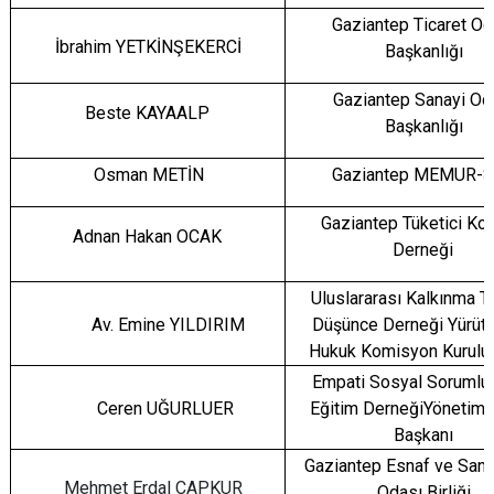
Gaziantep Ticaret Od
İbrahim YETKİNŞEKERCİ
Başkanlığı
Gaziantep Sanayi Od
Beste KAYAALP
Başkanlığı
Osman METİN
Gaziantep MEMUR-
Gaziantep Tüketici Ko
Adnan Hakan OCAK
Derneği
Uluslararası Kalkınma 
Av. Emine YILDIRIM
Düşünce Derneği Yürüt
Hukuk Komisyon Kurulu
Empati Sosyal Sorumlul
Ceren UĞURLUER
Eğitim DerneğiYönetim 
Başkanı
Gaziantep Esnaf ve Sana
Mehmet Erdal ÇAPKUR
Odası Birliği