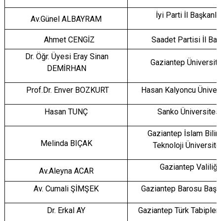
İyi Parti İl Başkanlı
Av.Günel ALBAYRAM
Ahmet CENGİZ
Saadet Partisi İl Başk
Dr. Öğr. Üyesi Eray Sinan
Gaziantep Üniversit
DEMİRHAN
Prof.Dr. Enver BOZKURT
Hasan Kalyoncu Üniver
Hasan TUNÇ
Sanko Üniversites
Gaziantep İslam Bili
Melinda BIÇAK
Teknoloji Üniversite
Gaziantep Valiliği
Av.Aleyna ACAR
Av. Cumali ŞİMŞEK
Gaziantep Barosu Başka
Dr. Erkal AY
Gaziantep Türk Tabipler B