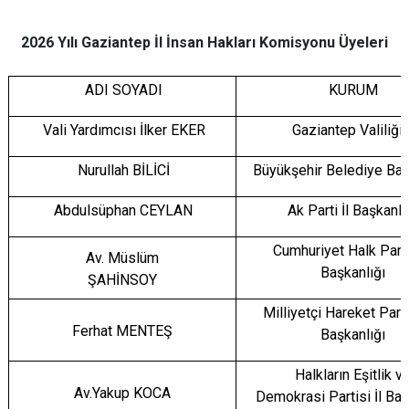
2026 Yılı Gaziantep İl İnsan Hakları Komisyonu Üyeleri
ADI SOYADI
KURUM
Vali Yardımcısı İlker EKER
Gaziantep Valiliği
Nurullah BİLİCİ
Büyükşehir Belediye Baş
Abdulsüphan CEYLAN
Ak Parti İl Başkanlı
Cumhuriyet Halk Partis
Av. Müslüm
Başkanlığı
ŞAHİNSOY
Milliyetçi Hareket Partis
Ferhat MENTEŞ
Başkanlığı
Halkların Eşitlik v
Av.Yakup KOCA
Demokrasi Partisi İl Baş