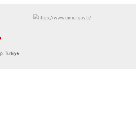
u
p, Türkiye