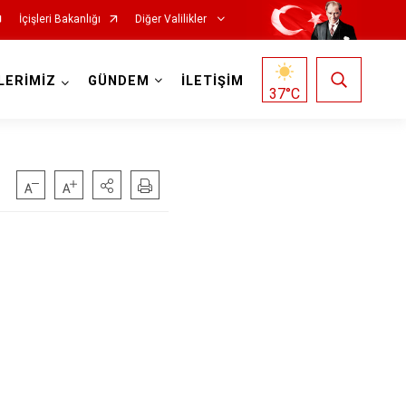
İçişleri Bakanlığı
Diğer Valilikler
LERİMİZ
GÜNDEM
İLETİŞİM
37
°C