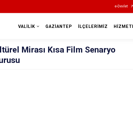
e-Devlet
VALİLİK
GAZİANTEP
İLÇELERİMİZ
HİZMET
Valilikler
türel Mirası Kısa Film Senaryo
urusu