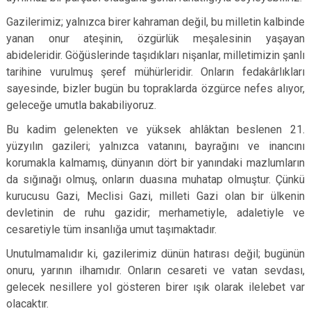
Gazilerimiz; yalnızca birer kahraman değil, bu milletin kalbinde
yanan onur ateşinin, özgürlük meşalesinin yaşayan
abideleridir. Göğüslerinde taşıdıkları nişanlar, milletimizin şanlı
tarihine vurulmuş şeref mühürleridir. Onların fedakârlıkları
sayesinde, bizler bugün bu topraklarda özgürce nefes alıyor,
geleceğe umutla bakabiliyoruz.
Bu kadim gelenekten ve yüksek ahlâktan beslenen 21.
yüzyılın gazileri; yalnızca vatanını, bayrağını ve inancını
korumakla kalmamış, dünyanın dört bir yanındaki mazlumların
da sığınağı olmuş, onların duasına muhatap olmuştur. Çünkü
kurucusu Gazi, Meclisi Gazi, milleti Gazi olan bir ülkenin
devletinin de ruhu gazidir; merhametiyle, adaletiyle ve
cesaretiyle tüm insanlığa umut taşımaktadır.
Unutulmamalıdır ki, gazilerimiz dünün hatırası değil; bugünün
onuru, yarının ilhamıdır. Onların cesareti ve vatan sevdası,
gelecek nesillere yol gösteren birer ışık olarak ilelebet var
olacaktır.