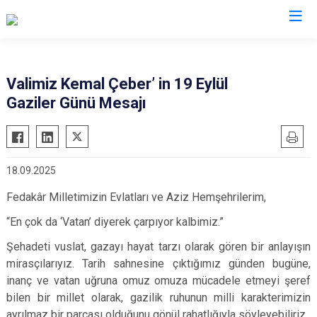
Valilikler
Valimiz Kemal Çeber’ in 19 Eylül
Gaziler Günü Mesajı
18.09.2025
Fedakâr Milletimizin Evlatları ve Aziz Hemşehrilerim,
“En çok da ‘Vatan’ diyerek çarpıyor kalbimiz.”
Şehadeti vuslat, gazayı hayat tarzı olarak gören bir anlayışın
mirasçılarıyız. Tarih sahnesine çıktığımız günden bugüne,
inanç ve vatan uğruna omuz omuza mücadele etmeyi şeref
bilen bir millet olarak, gazilik ruhunun milli karakterimizin
ayrılmaz bir parçası olduğunu gönül rahatlığıyla söyleyebiliriz.